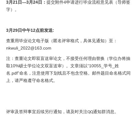
3
月
21
日
—3
月
24
日：
提交附件
4
申请进行毕业流程意见表（导师签
字）。
3
月
29
日中午
12
点前发送
:
查重用毕业论文电子版（匿名评审格式，具体见通知）至：
nkwuli_2022@163.com
注：查重论文即双盲送审论文，不接受任何理由替换（学位办将抽
取
10%
硕士学位论文双盲送审）。文章须以“
10055_
学号
_
姓
名
.pdf
”命名，注意使用下划线且不包含空格。邮件题目命名格式同
上，请严格遵守命名格式。
评审及答辩事宜后续另行通知，请及时关注
通知群消息。
QQ