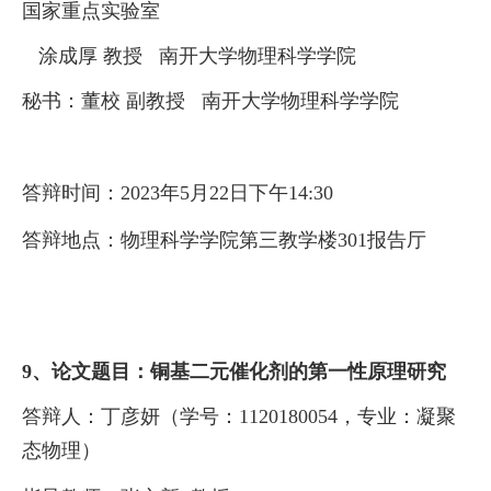
国家重点实验室
涂成厚
教授
南开大学物理科学学院
秘书：
董校
副教授
南开大学物理科学学院
答辩时间：
2023
年
5
月
22
日
下午
1
4
:3
0
答辩地点：
物理科学学院第三教学楼
3
01
报告厅
9、论文题目：
铜基二元催化剂的第一性原理研究
答辩人：
丁彦妍（学号：
1120180054
，专业：凝聚
态物理）