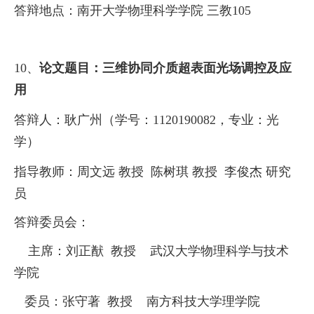
答辩地点：
南开大学物理科学学院
三教
105
10、
论文题目：
三维协同介质超表面光场调控及应
用
答
辩
人：
耿广州
（学号：
1120190082
，专业：光
学）
指导教师：
周文远
教授
陈树琪
教授
李俊杰
研究
员
答辩委员会：
主席：刘正猷
教授
武汉大学
物理科学与技术
学院
委员
：
张守著
教授
南方科技大学理学院