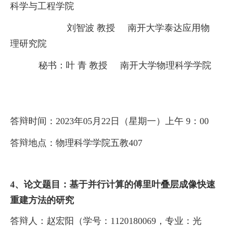
科学与工程学院
刘智波
教授
南开大学
泰达
应用物
理研究院
秘书：
叶
青
教授
南开大学物理科学学院
答辩时间：
2023
年
05
月
22
日（星期一）上午
9
：
00
答辩地点：
物理科学学院五教
407
4、论文题目：基于并行计算的傅里叶叠层成像快速
重建方法的研究
答辩人：
赵宏阳（学号：
1120180069
，专业：光