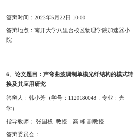
答辩时间：
20
23
年
5
月
22
日
10
:
0
0
答辩地点：南开大学八里台校区物理学院加速器小
院
6、
论文题目：
声弯曲波调制单模光纤结构的模式转
换及其应用研究
答辩人：
韩小芳（学号：
1120180048
，专业：光
学）
指导教师： 张国权 教授，高 峰 副教授
答辩委员会：