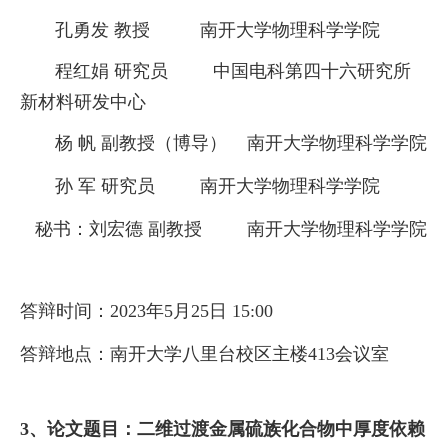
孔勇发
教授
南开大学物理科学学院
程红娟
研究员
中国电科第四十六研究所
新材料研发中心
杨
帆
副教授（
博导）
南开大学物理科学学院
孙
军
研究员
南开大学物理科学学院
秘书
：
刘宏德
副教授
南开大学物理科学学院
答辩时间：
202
3
年
5
月
25
日
1
5
:00
答辩地点：
南开大学八里台校区主楼
413
会议室
3、论文题目：二维过渡金属硫族化合物中厚度依赖