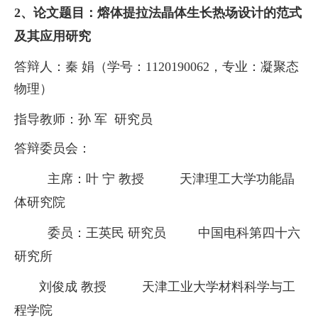
2、论文题目：
熔体提拉法晶体生长热场设计的范式
及其应用研究
答辩人：
秦
娟（学号：
11201
90062
，专业：凝聚态
物理）
指导教师：
孙
军
研究员
答辩委员会：
主席：
叶
宁
教授
天津理工大学功能晶
体研究院
委员
：王英民
研究员
中国电科第四十六
研究所
刘俊成
教授
天津工业大学材料科学与工
程学院