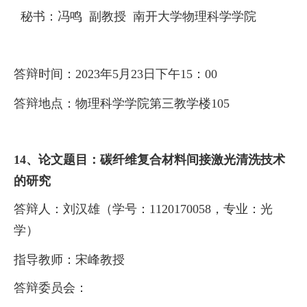
秘书：
冯鸣
副教授
南开大学物理科学学院
答辩时间：
2023
年
5
月
23
日下午
1
5
：
0
0
答辩地点：物理科学学院第三教学楼
1
05
14、论文题目：
碳纤维复合材料间接激光清洗技术
的研究
答辩人：
刘汉雄（学号：
1120170058
，专业：光
学）
指导教师：
宋峰
教授
答辩委员会：