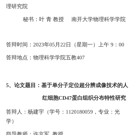
理研究院
秘书：
叶
青
教授
南开大学物理科学学院
答辩时间：
2023
年
05
月
22
日（星期一）上午
9
：
00
答辩地点：
物理科学学院五教
407
5、论文题目：
基于单分子定位超分辨成像技术的人
红细胞
CD47
蛋白组织分布特性研究
答
辩
人：
杨建宇（学号：
1120180059
，专业：光
学）
指导教师：
许京军
教授