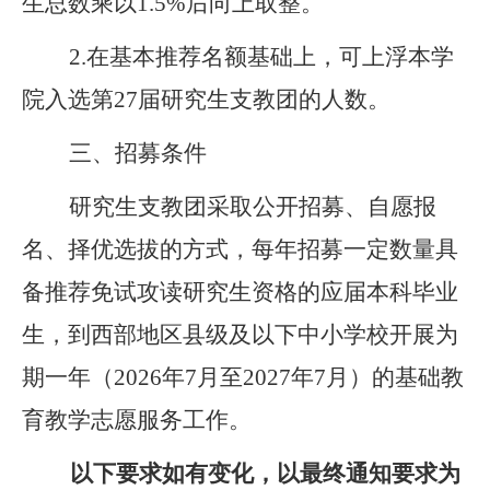
生总数乘以
1.5%
后向上取整。
2.
在基本推荐名额基础上，可上浮本学
院入选第
27
届研究生支教团的人数。
三、招募条件
研究生支教团采取公开招募、自愿报
名、择优选拔的方式，每年招募一定数量具
备推荐免试攻读研究生资格的应届本科毕业
生，
到西部地区县级及以下中小学校开展为
期一年（
202
6
年
7
月至
2027
年
7
月）的基础教
育教学志愿服务工作。
以下要求如有变化，以最终通知要求为