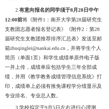
2.
有意向报名的同学须于
8
月
28
日中午
1
2
:0
0
前
将《附件1：南开大学第28届研究生
支教团志愿者报名登记表》《附件2：第28
届研究生支教团推荐排序汇总表》发送至邮
箱zhuqinglei@nankai.edu.cn，并将学生个人
简历（单面1页）和学生成绩单原件
电子版
一并上传，
成绩单应包括学生三年全部成
绩，并用《教学教务成绩管理信息系统》打
印，成绩单上必须有推免课程学分绩显示及
专业排名、专业总人数。
3.
学校
拟定于
9
月
5
日
左右
进行心理测