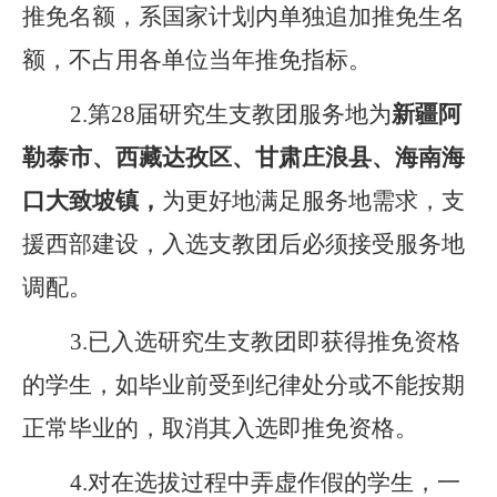
推免名额，系
国家计划内单独追加推免生名
额，不占用各单位当年推免指标。
2.
第
2
8
届研究生支教团服务地为
新疆阿
勒泰市
、西藏
达孜区
、甘肃庄浪县
、海南海
口大致坡镇，
为更好地满足服务地需求，支
援西部建设，入选支教团后必须接受服务地
调配。
3.
已入选研究生支教团即获得推免
资格
的学生，如毕业前受到
纪律
处分或不能按期
正常毕业的，取消其入选即推免资格。
4.
对在选拔过程中弄虚作假的学生，一