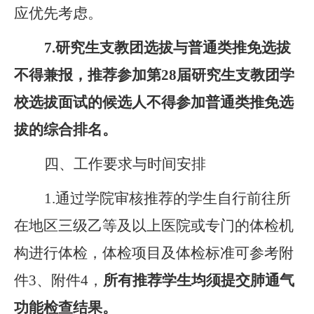
应优先考虑。
7
.
研究生支教团选拔与普通类推免选拔
不得兼报，推荐参加第
28
届研究生支教团学
校选拔面试的候选人不得参加普通类推免选
拔的综合排名。
四、工作要求与时间安排
1.
通过学院审核推荐的学生自行前往所
在地区三级乙等及以上医院或专门的体检机
构进行体检，体检项目及体检标准
可参考
附
件
3
、
附件
4
，
所有推荐学生均须提交
肺通气
功能检查
结果。