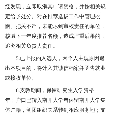
经发现，立即取消其
申请
资格，并按
相关
规
定给予处分。对在
推荐选拔
工作中管理松
懈、把关不严，未能尽到审核责任的
单位
，
核减下一年度
推荐
名额，造成严重后果的，
追究相关负责人责任。
5.
已上报的入选人，因个人主观原因退
出本项目的，将计入其诚信档案并函告就业
或接收单位。
6.
支教期间，保留研究生入学资格一
年；户口已转入南开大学者保留南开大学集
体户籍，党团组织关系转到相应服务地；支