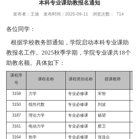
本科专业课助教报名通知
发布者：王迪
发布时间：2025-09-11
浏览次数：
714
各位同学：
根据学校教务部通知，学院启动本科专业课助
教报名工作。
2025
秋季学期，学院专业课共
18
个
助教名额。具体如下：
课程序
分
课程名称
课程类别名称
授课教师
号
3158
力学
专业必修课
宋智
3150
线性代数
专业必修课
刘波
3187
理论力学
专业必修课
杨望
3161
电动力学
专业必修课
蔡卫
3164
热学
专业必修课
张连众