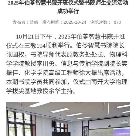
2025年伯苓智慧书院开班仪式暨书院师生交流活动
成功举行
发布者：曾婧
发布时间：2025-10-24
浏览次数：
870
10
月
21
日下午，
2025
年伯苓智慧书院开班
仪式在三教
104
顺利举行。伯苓智慧书院院长
张国权
，
书院导
师代表原教务处处长、物理科
学学院教授李川勇、信息与传播学院副院长樊
振佳、化学学院高级工程师徐大振出席活动，
本期书院学员
共同
参加
，仪式由南开大学物理
学拔尖基地教授余华主持。