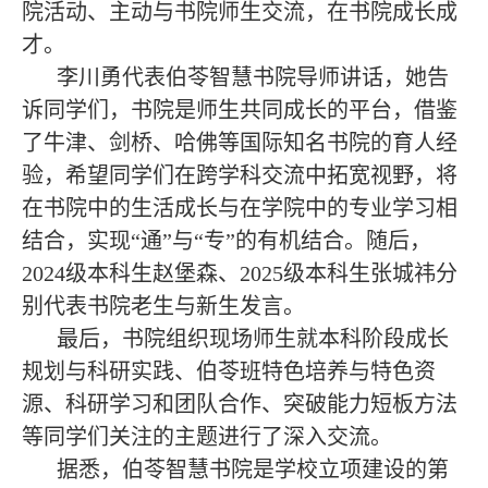
院活动、主动与书院师生交流，在书院成长成
才。
李川勇代表伯苓智慧书院导师讲话，她告
诉同学们，
书院是师生共同成长的平台，借鉴
了牛津、剑桥、哈佛等国际知名书院的育人经
验，
希望同学们
在跨学科交流中拓宽视野，
将
在
书院
中的
生活成长
与在学院中的专业学习相
结合，
实现“通”与“专”的有机结合。
随后，
2024
级本科生
赵堡森
、
2025
级本科生张城祎分
别代表书院老生与新生发言。
最后，书院组织现场师生就本科阶段成长
规划与科研实践、伯苓班特色培养与特色资
源、科研学习和团队合作、突破能力短板方法
等同学们关注的主题进行了深入交流。
据悉，伯苓智慧书院是学校立项建设的第