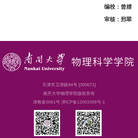
编校：曾婧
审核：邢翠
天津市卫津路94号 [300071]
南开大学物理学院版权所有
津教备0061号 津ICP备12003308号-1