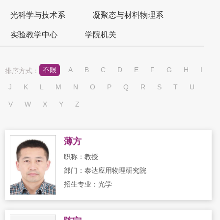
光科学与技术系
凝聚态与材料物理系
实验教学中心
学院机关
不限
A
B
C
D
E
F
G
H
I
排序方式：
J
K
L
M
N
O
P
Q
R
S
T
U
V
W
X
Y
Z
薄方
职称：教授
部门：泰达应用物理研究院
招生专业：光学