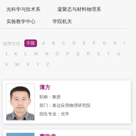
光科学与技术系
凝聚态与材料物理系
实验教学中心
学院机关
不限
A
B
C
D
E
F
G
H
I
排序方式：
J
K
L
M
N
O
P
Q
R
S
T
U
V
W
X
Y
Z
薄方
职称：教授
部门：泰达应用物理研究院
招生专业：光学