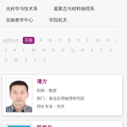
光科学与技术系
凝聚态与材料物理系
实验教学中心
学院机关
不限
A
B
C
D
E
F
G
H
I
排序方式：
J
K
L
M
N
O
P
Q
R
S
T
U
V
W
X
Y
Z
薄方
职称：教授
部门：泰达应用物理研究院
招生专业：光学