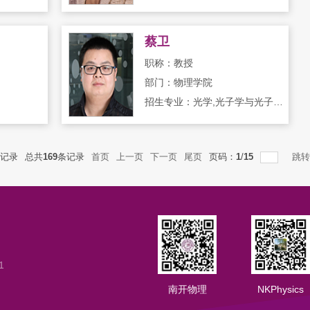
蔡卫
职称：教授
部门：物理学院
招生专业：光学,光子学与光子技术
记录
总共
169
条记录
首页
上一页
下一页
尾页
页码：
1
/
15
跳转
1
南开物理
NKPhysics