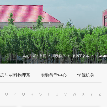
当前位置：
首页
师资队伍
教职工版本
994040
聚态与材料物理系
实验教学中心
学院机关
O
P
Q
R
S
T
U
V
W
X
Y
Z