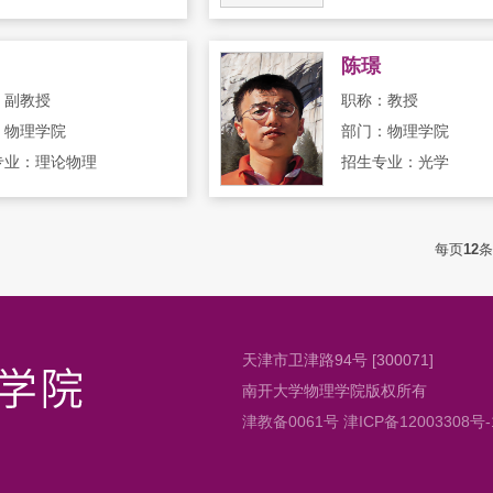
陈璟
：副教授
职称：教授
：物理学院
部门：物理学院
专业：理论物理
招生专业：光学
每页
12
条
天津市卫津路94号 [300071]
南开大学物理学院版权所有
津教备0061号 津ICP备12003308号-