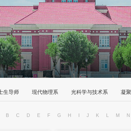
士生导师
现代物理系
光科学与技术系
凝
B
C
D
E
F
G
H
I
J
K
L
M
N