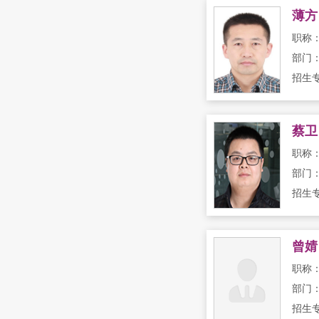
薄方
职称
部门
招生
蔡卫
职称
部门
曾婧
职称
部门
招生