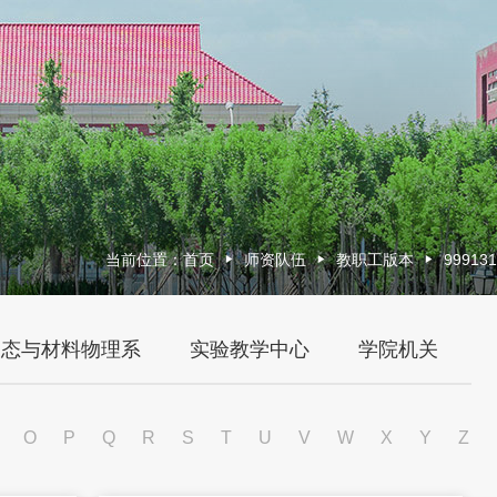
当前位置：
首页
师资队伍
教职工版本
999131
聚态与材料物理系
实验教学中心
学院机关
O
P
Q
R
S
T
U
V
W
X
Y
Z