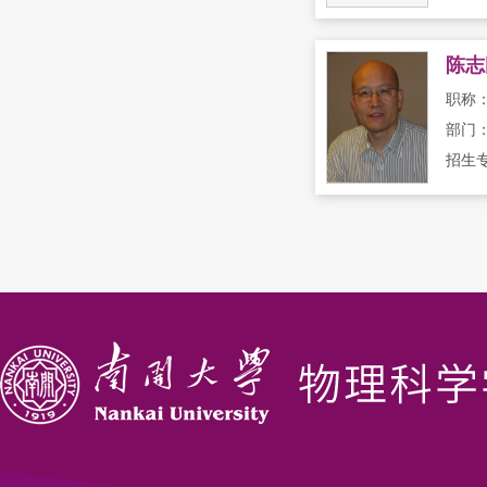
陈志
职称
部门