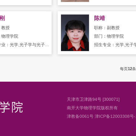
刚
陈靖
：教授
职称：副教授
：物理学院
部门：物理学院
招生专业：光学,光子学与光子技术,凝聚态物理
每页
12
条
天津市卫津路94号 [300071]
南开大学物理学院版权所有
津教备0061号 津ICP备12003308号-