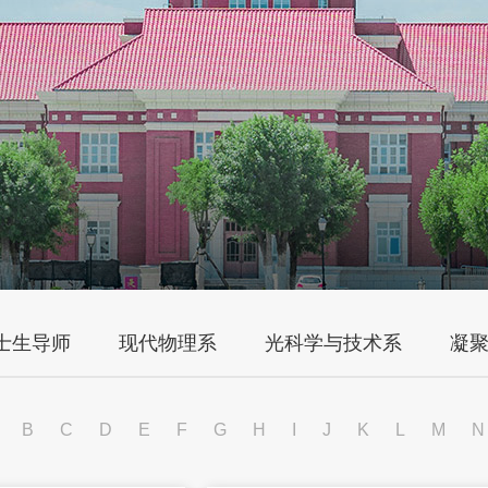
士生导师
现代物理系
光科学与技术系
凝
B
C
D
E
F
G
H
I
J
K
L
M
N