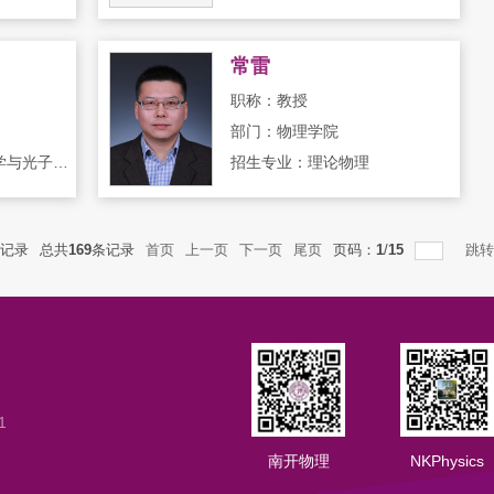
常雷
职称：教授
部门：物理学院
招生专业：光学,光子学与光子技术,凝聚态物理
招生专业：理论物理
记录
总共
169
条记录
首页
上一页
下一页
尾页
页码：
1
/
15
跳转
1
南开物理
NKPhysics