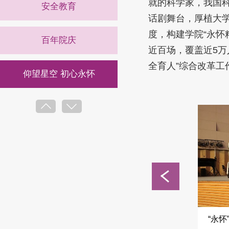
就的科学家，我国
安全教育
话剧舞台，厚植大学
度，构建学院“永怀
百年院庆
近百场，覆盖近5万
全育人”综合改革工
仰望星空 初心永怀
学习贯彻二十大
党史学习教育
伯苓智慧书院
师德师风
学
南开青年爱国颂党话剧《永
“永