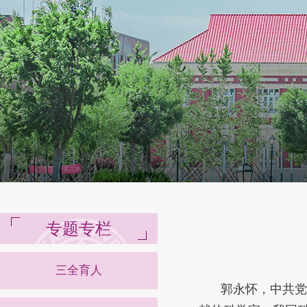
伯苓智慧书院
师德师风
课程思政案例
PR'26
专题专栏
三全育人
郭永怀，中共党