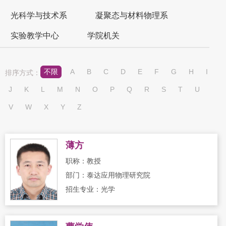
光科学与技术系
凝聚态与材料物理系
实验教学中心
学院机关
不限
A
B
C
D
E
F
G
H
I
排序方式：
J
K
L
M
N
O
P
Q
R
S
T
U
V
W
X
Y
Z
薄方
职称：教授
部门：泰达应用物理研究院
招生专业：光学