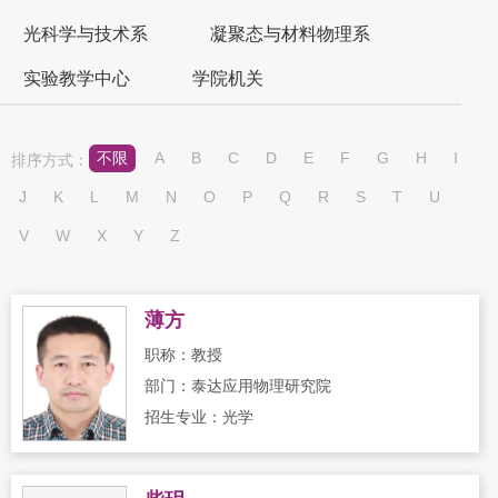
光科学与技术系
凝聚态与材料物理系
实验教学中心
学院机关
不限
A
B
C
D
E
F
G
H
I
排序方式：
J
K
L
M
N
O
P
Q
R
S
T
U
V
W
X
Y
Z
薄方
职称：教授
部门：泰达应用物理研究院
招生专业：光学