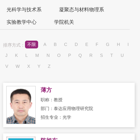
光科学与技术系
凝聚态与材料物理系
实验教学中心
学院机关
不限
A
B
C
D
E
F
G
H
I
排序方式：
J
K
L
M
N
O
P
Q
R
S
T
U
V
W
X
Y
Z
薄方
职称：教授
部门：泰达应用物理研究院
招生专业：光学