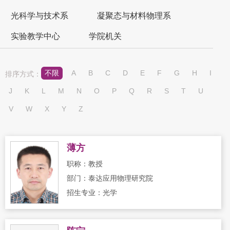
光科学与技术系
凝聚态与材料物理系
实验教学中心
学院机关
不限
A
B
C
D
E
F
G
H
I
排序方式：
J
K
L
M
N
O
P
Q
R
S
T
U
V
W
X
Y
Z
薄方
职称：教授
部门：泰达应用物理研究院
招生专业：光学