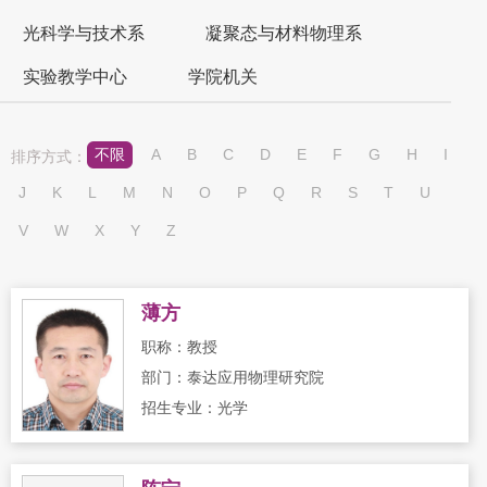
光科学与技术系
凝聚态与材料物理系
实验教学中心
学院机关
不限
A
B
C
D
E
F
G
H
I
排序方式：
J
K
L
M
N
O
P
Q
R
S
T
U
V
W
X
Y
Z
薄方
职称：教授
部门：泰达应用物理研究院
招生专业：光学